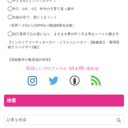
◯子ども4人とシンプルライフ
◯中3、小6、小2、年中の子育て真っ最中
◯仕組み化で、楽にうまくいく
（長男＊小5からSAPIXα→開成&聖光合格）
◯自己受容で心が楽になり、ますます夢が叶う引き寄せノートの書き方
【インテリアコーディネーター・イラストレーター・2級建築士・整理収
納アドバイザー2級】
【高校数学の教員免許所持】
詳しいプロフィール
お問い合わせ
検索